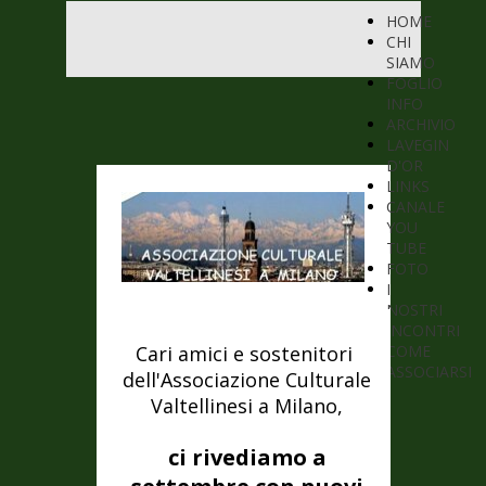
HOME
CHI
SIAMO
FOGLIO
INFO
ARCHIVIO
LAVEGIN
D'OR
LINKS
CANALE
YOU
TUBE
FOTO
I
NOSTRI
INCONTRI
Cari amici e sostenitori
COME
ASSOCIARSI
dell'Associazione Culturale
Valtellinesi a Milano,
ci rivediamo a