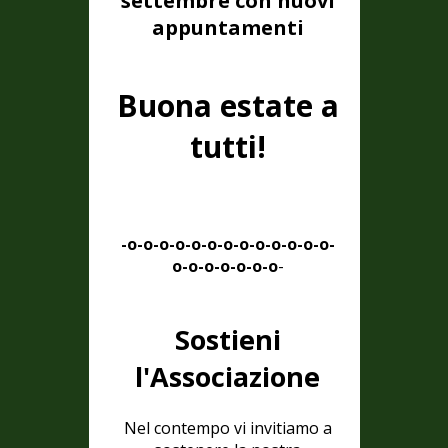
settembre con nuovi
appuntamenti
Buona estate a
tutti!
-o-o-o-o-o-o-o-o-o-o-o-o-o-
o-o-o-o-o-o-o
-
Sostieni
l'Associazione
Nel contempo vi invitiamo a